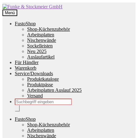
Zur
Zum
Navigation
Inhalt
Menü
springen
springen
FustoShop
Shop-Küchenzubehör
Arbeitsplatten
Nischenwände
Sockelleisten
Neu 2025
Auslaufartikel
Für Händler
Warenkorb
Service/Downloads
Produktkataloge
Produktpässe
Arbeitsplatten Auslauf 2025
Versand
Products
search
FustoShop
Shop-Küchenzubehör
Arbeitsplatten
Nischenwände