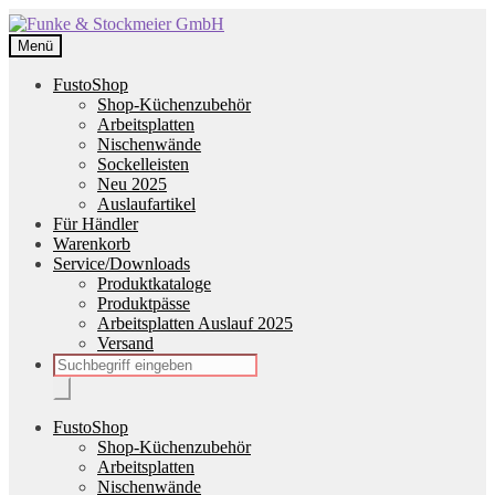
Zur
Zum
Navigation
Inhalt
Menü
springen
springen
FustoShop
Shop-Küchenzubehör
Arbeitsplatten
Nischenwände
Sockelleisten
Neu 2025
Auslaufartikel
Für Händler
Warenkorb
Service/Downloads
Produktkataloge
Produktpässe
Arbeitsplatten Auslauf 2025
Versand
Products
search
FustoShop
Shop-Küchenzubehör
Arbeitsplatten
Nischenwände