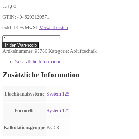
€
21,00
GTIN: 4046293120571
exkl. 19 % MwSt.
Versandkosten
DAS
125
In den Warenkorb
Rohrbogen
Artikelnummer:
93766
Kategorie:
Ablufttechnik
waagerecht
45°,
Zusätzliche Information
Kunststoff
weiß
Zusätzliche Information
Menge
Flachkanalsysteme
System 125
Formteile
System 125
Kalkulationsgruppe
KG58