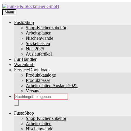
Zur
Zum
Navigation
Inhalt
Menü
springen
springen
FustoShop
Shop-Küchenzubehör
Arbeitsplatten
Nischenwände
Sockelleisten
Neu 2025
Auslaufartikel
Für Händler
Warenkorb
Service/Downloads
Produktkataloge
Produktpässe
Arbeitsplatten Auslauf 2025
Versand
Products
search
FustoShop
Shop-Küchenzubehör
Arbeitsplatten
Nischenwände