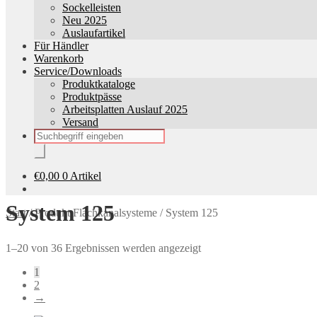
Sockelleisten
Neu 2025
Auslaufartikel
Für Händler
Warenkorb
Service/Downloads
Produktkataloge
Produktpässe
Arbeitsplatten Auslauf 2025
Versand
Products
search
€
0,00
0 Artikel
System 125
Start
/
Produkt Flachkanalsysteme
/
System 125
1–20 von 36 Ergebnissen werden angezeigt
1
2
→