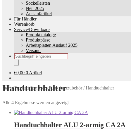
Sockelleisten
Neu 2025
Auslaufartikel
Für Händler
Warenkorb
Service/Downloads
Produktkataloge
Produktpässe
Arbeitsplatten Auslauf 2025
Versand
Products
search
€
0,00
0 Artikel
Handtuchhalter
Start
/
Produkt Sonstiges Funktionszubehör
/
Handtuchhalter
Alle 4 Ergebnisse werden angezeigt
Handtuchhalter ALU 2-armig CA 2A