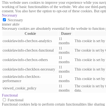
This website uses cookies to improve your experience while you navigat
working of basic functionalities of the website. We also use third-pa
consent. You also have the option to opt-out of these cookies. But op
Necessary
Necessary
immer aktiv
Necessary cookies are absolutely essential for the website to function
Cookie
Dauer
11
cookielawinfo-checbox-analytics
This cookie is set b
months
11
cookielawinfo-checbox-functional
The cookie is set by
months
11
cookielawinfo-checbox-others
This cookie is set b
months
11
cookielawinfo-checkbox-necessary
This cookie is set b
months
cookielawinfo-checkbox-
11
This cookie is set b
performance
months
11
The cookie is set by
viewed_cookie_policy
months
data.
Functional
Functional
Functional cookies help to perform certain functionalities like sharing 