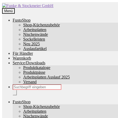
Zur
Zum
Navigation
Inhalt
Menü
springen
springen
FustoShop
Shop-Küchenzubehör
Arbeitsplatten
Nischenwände
Sockelleisten
Neu 2025
Auslaufartikel
Für Händler
Warenkorb
Service/Downloads
Produktkataloge
Produktpässe
Arbeitsplatten Auslauf 2025
Versand
Products
search
FustoShop
Shop-Küchenzubehör
Arbeitsplatten
Nischenwände