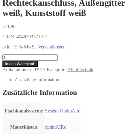
Rechteckanschluss, Außengitter
weiß, Kunststoff weiß
€
71,80
GTIN: 4046293371317
exkl. 19 % MwSt.
Versandkosten
DAS
150
In den Warenkorb
optimAIRo
Artikelnummer:
93913
Kategorie:
Ablufttechnik
Mauerdurchführung
mit
Zusätzliche Information
Rechteckanschluss,
Außengitter
Zusätzliche Information
weiß,
Kunststoff
weiß
Menge
Flachkanalsysteme
System OptimAiro
Mauerkästen
optimAIRo