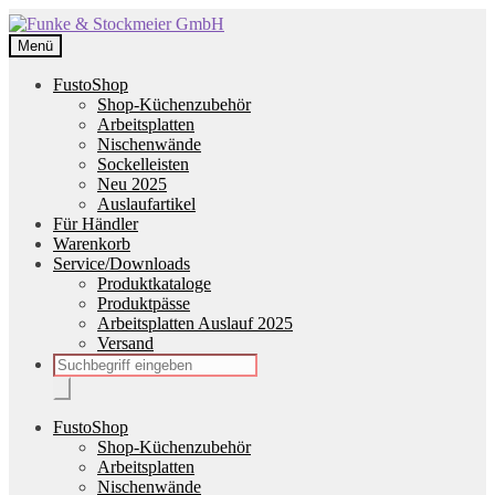
Zur
Zum
Navigation
Inhalt
Menü
springen
springen
FustoShop
Shop-Küchenzubehör
Arbeitsplatten
Nischenwände
Sockelleisten
Neu 2025
Auslaufartikel
Für Händler
Warenkorb
Service/Downloads
Produktkataloge
Produktpässe
Arbeitsplatten Auslauf 2025
Versand
Products
search
FustoShop
Shop-Küchenzubehör
Arbeitsplatten
Nischenwände