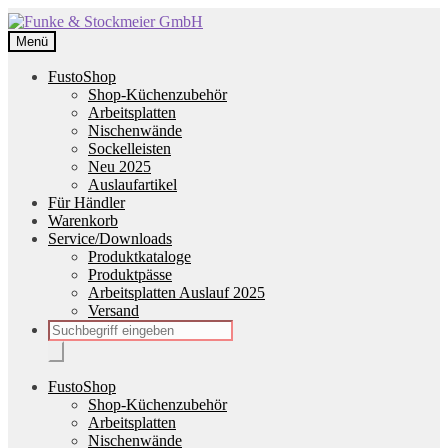
Zur
Zum
Navigation
Inhalt
Menü
springen
springen
FustoShop
Shop-Küchenzubehör
Arbeitsplatten
Nischenwände
Sockelleisten
Neu 2025
Auslaufartikel
Für Händler
Warenkorb
Service/Downloads
Produktkataloge
Produktpässe
Arbeitsplatten Auslauf 2025
Versand
Products
search
FustoShop
Shop-Küchenzubehör
Arbeitsplatten
Nischenwände