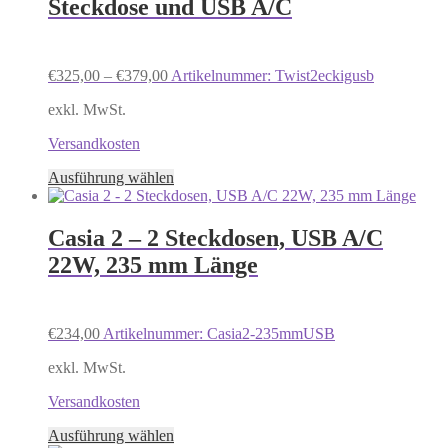
Steckdose und USB A/C
Die
Optionen
können
auf
€
325,00
–
€
379,00
Artikelnummer: Twist2eckigusb
der
Produktseite
exkl. MwSt.
gewählt
werden
Versandkosten
Dieses
Ausführung wählen
Produkt
weist
mehrere
Casia 2 – 2 Steckdosen, USB A/C
Varianten
22W, 235 mm Länge
auf.
Die
Optionen
können
€
234,00
Artikelnummer: Casia2-235mmUSB
auf
der
exkl. MwSt.
Produktseite
gewählt
Versandkosten
werden
Dieses
Ausführung wählen