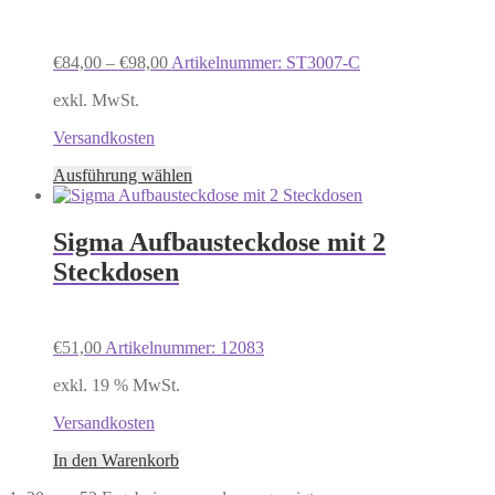
Die
Optionen
können
€
84,00
–
€
98,00
Artikelnummer: ST3007-C
auf
der
exkl. MwSt.
Produktseite
gewählt
Versandkosten
werden
Dieses
Ausführung wählen
Produkt
weist
mehrere
Sigma Aufbausteckdose mit 2
Varianten
Steckdosen
auf.
Die
Optionen
können
€
51,00
Artikelnummer: 12083
auf
der
exkl. 19 % MwSt.
Produktseite
gewählt
Versandkosten
werden
In den Warenkorb