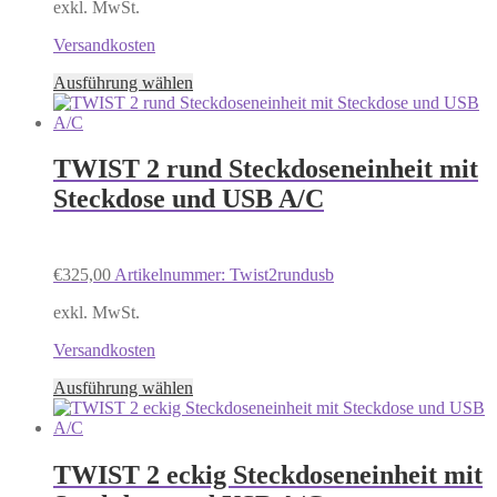
exkl. MwSt.
Produktseite
gewählt
Versandkosten
werden
Dieses
Ausführung wählen
Produkt
weist
mehrere
Varianten
TWIST 2 rund Steckdoseneinheit mit
auf.
Steckdose und USB A/C
Die
Optionen
können
auf
€
325,00
Artikelnummer: Twist2rundusb
der
Produktseite
exkl. MwSt.
gewählt
werden
Versandkosten
Dieses
Ausführung wählen
Produkt
weist
mehrere
Varianten
TWIST 2 eckig Steckdoseneinheit mit
auf.