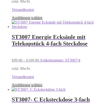
exkl. MwSt.
Produktseite
gewählt
Versandkosten
werden
Dieses
Ausführung wählen
Produkt
weist
mehrere
Varianten
ST3007 Energie Ecksäule mit
auf.
Telekopstück 4-fach Steckdose
Die
Optionen
können
auf
€
99,00
–
€
109,00
Artikelnummer: ST3007/4
der
Produktseite
exkl. MwSt.
gewählt
werden
Versandkosten
Dieses
Ausführung wählen
Produkt
weist
mehrere
ST3007- C Ecksteckdose 3-fach
Varianten
auf.