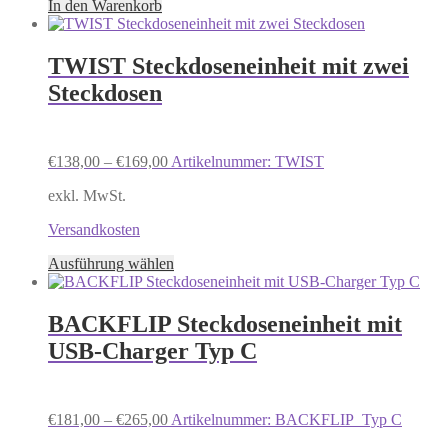
In den Warenkorb
TWIST Steckdoseneinheit mit zwei
Steckdosen
€
138,00
–
€
169,00
Artikelnummer: TWIST
exkl. MwSt.
Versandkosten
Dieses
Ausführung wählen
Produkt
weist
mehrere
BACKFLIP Steckdoseneinheit mit
Varianten
USB-Charger Typ C
auf.
Die
Optionen
können
€
181,00
–
€
265,00
Artikelnummer: BACKFLIP_Typ C
auf
der