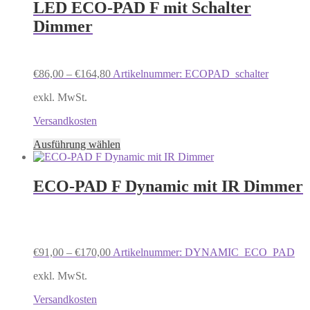
mehrere
LED ECO-PAD F mit Schalter
Varianten
Dimmer
auf.
Die
Optionen
können
€
86,00
–
€
164,80
Artikelnummer: ECOPAD_schalter
auf
der
exkl. MwSt.
Produktseite
gewählt
Versandkosten
werden
Dieses
Ausführung wählen
Produkt
weist
mehrere
ECO-PAD F Dynamic mit IR Dimmer
Varianten
auf.
Die
Optionen
können
€
91,00
–
€
170,00
Artikelnummer: DYNAMIC_ECO_PAD
auf
der
exkl. MwSt.
Produktseite
gewählt
Versandkosten
werden