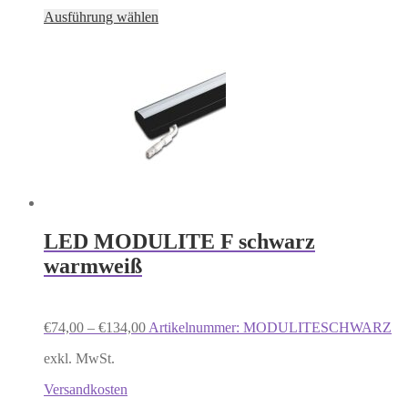
Dieses
Ausführung wählen
Produkt
weist
mehrere
Varianten
auf.
Die
Optionen
können
auf
der
Produktseite
gewählt
werden
LED MODULITE F schwarz
warmweiß
€
74,00
–
€
134,00
Artikelnummer: MODULITESCHWARZ
exkl. MwSt.
Versandkosten