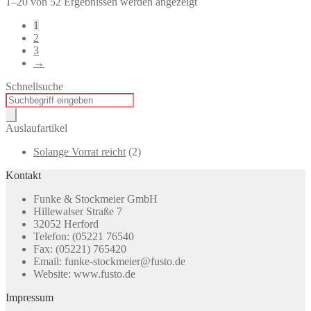
1–20 von 52 Ergebnissen werden angezeigt
1
2
3
→
Schnellsuche
Products
search
Auslaufartikel
Solange Vorrat reicht
(2)
Kontakt
Funke & Stockmeier GmbH
Hillewalser Straße 7
32052 Herford
Telefon: (05221 76540
Fax: (05221) 765420
Email: funke-stockmeier@fusto.de
Website: www.fusto.de
Impressum