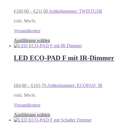
können
auf
€
189,00
–
€
211,00
Artikelnummer: TWISTUSB
der
Produktseite
exkl. MwSt.
gewählt
werden
Versandkosten
Dieses
Ausführung wählen
Produkt
weist
mehrere
LED ECO-PAD F mit IR-Dimmer
Varianten
auf.
Die
Optionen
können
€
84,80
–
€
163,70
Artikelnummer: ECOPAD_IR
auf
der
exkl. MwSt.
Produktseite
gewählt
Versandkosten
werden
Dieses
Ausführung wählen
Produkt
weist