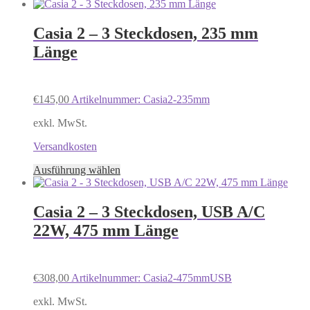
Produkt
weist
mehrere
Casia 2 – 3 Steckdosen, 235 mm
Varianten
Länge
auf.
Die
Optionen
können
€
145,00
Artikelnummer: Casia2-235mm
auf
der
exkl. MwSt.
Produktseite
gewählt
Versandkosten
werden
Dieses
Ausführung wählen
Produkt
weist
mehrere
Casia 2 – 3 Steckdosen, USB A/C
Varianten
22W, 475 mm Länge
auf.
Die
Optionen
können
€
308,00
Artikelnummer: Casia2-475mmUSB
auf
der
exkl. MwSt.
Produktseite