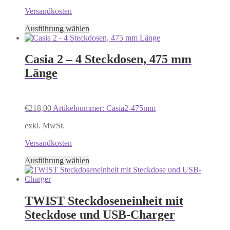
gewählt
Versandkosten
werden
Dieses
Ausführung wählen
Produkt
weist
mehrere
Casia 2 – 4 Steckdosen, 475 mm
Varianten
Länge
auf.
Die
Optionen
können
€
218,00
Artikelnummer: Casia2-475mm
auf
der
exkl. MwSt.
Produktseite
gewählt
Versandkosten
werden
Dieses
Ausführung wählen
Produkt
weist
mehrere
Varianten
TWIST Steckdoseneinheit mit
auf.
Steckdose und USB-Charger
Die
Optionen