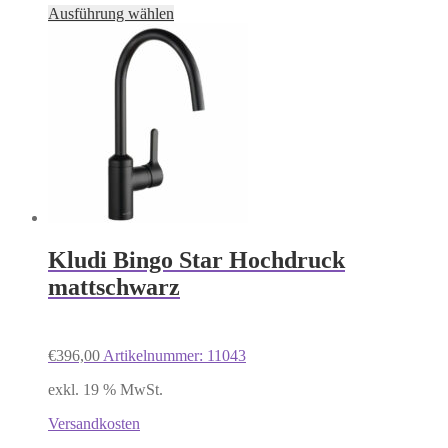
Dieses
Ausführung wählen
Produkt
weist
mehrere
Varianten
auf.
Die
Optionen
können
auf
der
Produktseite
gewählt
werden
Kludi Bingo Star Hochdruck
mattschwarz
€
396,00
Artikelnummer: 11043
exkl. 19 % MwSt.
Versandkosten