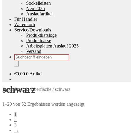
Sockelleisten
Neu 2025
Auslaufartikel
Für Händler
Warenkorb
Service/Downloads
Produktkataloge
Produktpässe
Arbeitsplatten Auslauf 2025
Versand
Products
search
€
0,00
0 Artikel
schwarz
Start
/
Produkt Oberfläche
/
schwarz
1–20 von 52 Ergebnissen werden angezeigt
1
2
3
→