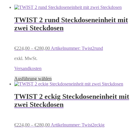
TWIST 2 rund Steckdoseneinheit mit
zwei Steckdosen
€
224,00
–
€
280,00
Artikelnummer: Twist2rund
exkl. MwSt.
Versandkosten
Dieses
Ausführung wählen
Produkt
weist
mehrere
TWIST 2 eckig Steckdoseneinheit mit
Varianten
zwei Steckdosen
auf.
Die
Optionen
können
€
224,00
–
€
280,00
Artikelnummer: Twist2eckig
auf
der