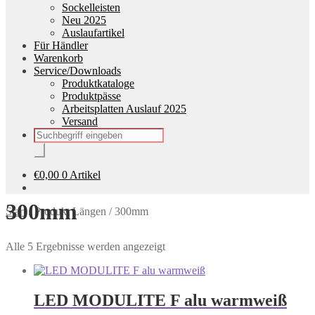
Sockelleisten
Neu 2025
Auslaufartikel
Für Händler
Warenkorb
Service/Downloads
Produktkataloge
Produktpässe
Arbeitsplatten Auslauf 2025
Versand
Products
search
€
0,00
0 Artikel
300mm
Start
/
Produkt Längen
/
300mm
Alle 5 Ergebnisse werden angezeigt
LED MODULITE F alu warmweiß