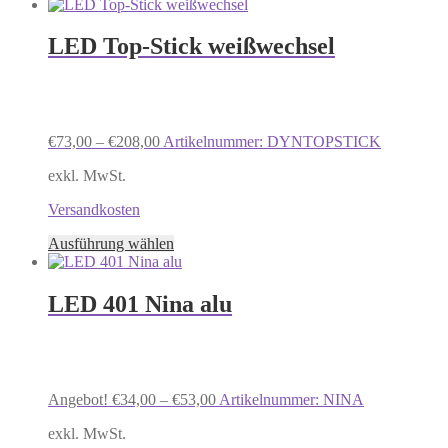
Produkt
weist
mehrere
LED Top-Stick weißwechsel
Varianten
auf.
Die
Optionen
können
€
73,00
–
€
208,00
Artikelnummer: DYNTOPSTICK
auf
der
exkl. MwSt.
Produktseite
gewählt
Versandkosten
werden
Dieses
Ausführung wählen
Produkt
weist
mehrere
LED 401 Nina alu
Varianten
auf.
Die
Optionen
können
Angebot!
€
34,00
–
€
53,00
Artikelnummer: NINA
auf
der
exkl. MwSt.
Produktseite