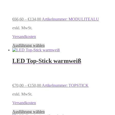
€
66,60
–
€
134,00
Artikelnummer: MODULITEALU
exkl. MwSt.
Versandkosten
Dieses
Ausführung wählen
Produkt
weist
mehrere
LED Top-Stick warmweiß
Varianten
auf.
Die
Optionen
können
€
70,00
–
€
150,00
Artikelnummer: TOPSTICK
auf
der
exkl. MwSt.
Produktseite
gewählt
Versandkosten
werden
Dieses
Ausführung wählen