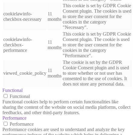
This cookie is set by GDPR Cookie
Consent plugin. The cookies is used
cookielawinfo-
11
to store the user consent for the
checkbox-necessary
months
cookies in the category
"Necessary".
This cookie is set by GDPR Cookie
cookielawinfo-
Consent plugin. The cookie is used
11
checkbox-
to store the user consent for the
months
performance
cookies in the category
"Performance".
The cookie is set by the GDPR
Cookie Consent plugin and is used
11
viewed_cookie_policy
to store whether or not user has
months
consented to the use of cookies. It
does not store any personal data.
Functional
Functional
Functional cookies help to perform certain functionalities like
sharing the content of the website on social media platforms, collect
feedbacks, and other third-party features.
Performance
Performance
Performance cookies are used to understand and analyze the key
performance indexes of the website which helps in delivering a