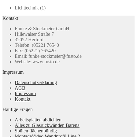
können
auf
Lichttechnik
(1)
der
Kontakt
Produktseite
gewählt
Funke & Stockmeier GmbH
werden
Hillewalser Straße 7
32052 Herford
Telefon: (05221 76540
Fax: (05221) 765420
Email: funke-stockmeier@fusto.de
Website: www.fusto.de
Impressum
Datenschutzerklärung
AGB
Impressum
Kontakt
Häufige Fragen
Arbeitsplatten abdichten
Alles zu Glasrückwänden Barena
Spülen flächenbündig
MontageVideo Wandprofil Line 2