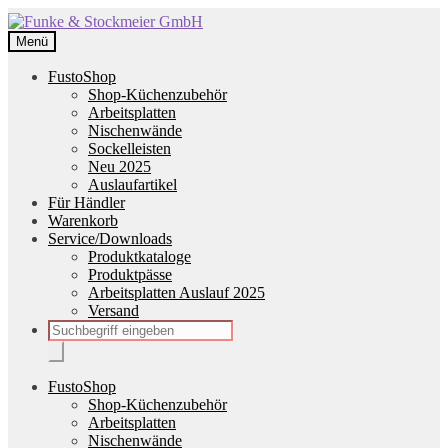
Zur
Zum
Navigation
Inhalt
Menü
springen
springen
FustoShop
Shop-Küchenzubehör
Arbeitsplatten
Nischenwände
Sockelleisten
Neu 2025
Auslaufartikel
Für Händler
Warenkorb
Service/Downloads
Produktkataloge
Produktpässe
Arbeitsplatten Auslauf 2025
Versand
Products
search
FustoShop
Shop-Küchenzubehör
Arbeitsplatten
Nischenwände