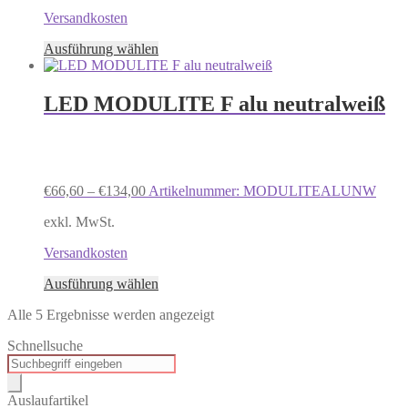
gewählt
Versandkosten
werden
Dieses
Ausführung wählen
Produkt
weist
mehrere
LED MODULITE F alu neutralweiß
Varianten
auf.
Die
Optionen
können
€
66,60
–
€
134,00
Artikelnummer: MODULITEALUNW
auf
der
exkl. MwSt.
Produktseite
gewählt
Versandkosten
werden
Dieses
Ausführung wählen
Produkt
Alle 5 Ergebnisse werden angezeigt
weist
mehrere
Schnellsuche
Varianten
Products
auf.
search
Die
Optionen
Auslaufartikel